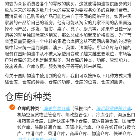
的变为众多消费者各个的零散的购买，这就使得物流提供服务的对
象从原来的服务少数几个大的买家变为要服务众多的直接消费者。
而消费者自己购买的产品可能也来自于不同的网络平台，如客户买
家居的产品给自己的新房，他有可能从淘宝的几家不同的店里面选
择不同产品，沙发、窗帘、桌子、凳子、厨具等。如果单日独一家
购买的就单独国际空运到家，那么总成本加起来价格很高，为了节
省运费需要提供一个中转的集运仓库把这从不同网店采购的的货物
集中起来统一运到美国、澳洲、英国、法国等。所以仓库与仓储的
服务在国际物流中从不被大家使用变成了越来越重要地位，市场客
户对仓库的需求也是越来越多，对仓库的种类、功能、管理能力、
设施设备、仓库收费、服务海水平等等的越来越高。
有关于国际物流中使用到的仓库，我们可以按照以下几种方式来描
述仓库：仓库的种类、仓库的功能、仓库的位置、仓库的服务。
仓库的种类
仓库的种类
：
海关监管仓库
（保税仓库、
海运散货拼箱仓库
、
机场空运货物监管仓库、邮政监管仓）、冷冻仓库、海运出口
拼箱普通仓库、国际快递中转小仓库、空运普通仓库、国际专
线仓库、铁路普通仓库、国际小包仓库、电商在线订单分拨仓
库、中港仓库、香港仓库，商超仓库、物流仓库、快递仓库、
淘宝大件货集运仓库
。