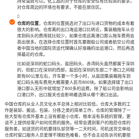
持常温就可以。化工品的对于仓库的安全性有比较高的要求，
对仓库周边的环境也有要求，不能在居住区。

仓库的位置
，仓库的位置挑选对了出口与进口货物的成本有着
很大的影响。仓库离的出口海运港口比转近，集装箱拖车从仓
库到码头的费用就比较少，如果仓库远离港口那么拖车费用会
高出很多。在选择仓库位置时首先要跟船公司或者航空公司或
者中国当地的国际货运代理确认好准确的出运港口，然后再选
择最近的仓库。
比如说深圳的蛇口码头、盐田码头、赤湾码头虽然都属于深圳
的，但蛇口在深圳的西部，盐田在深圳的东部二个港口之间相
距有60公里左右，开车要一个多小时，从盐田集装箱拖车到
蛇口码头拖车费用大概需要人民币800块。如果选择错了出口
港口那么无形中就增加了800多的运费。除了船公司会影响出
口港口外，出口报关也会影响着选择从哪个港口出运。
中国仓库的从业人员文化水平总体上相对比较低，仓库大多数的工
作是装缷、搬运、包装、分拣之类的简单工作，仓库的管理除了一
些大型有仓库外基本上没有都是小仓库，根本没有系统的管理，更
谈不上提供给客户如何优质的服务。经常会遇到客户的抱怨仓库的
服务差，如送货的司机要排队缷货等一二天时间，司机送货交单给
仓库时窗口服务人员爱理不理脸色难看，也不会主动告诉司机要按