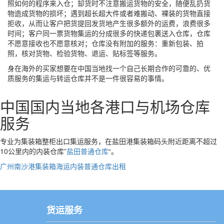
照如何的程序来入仓；缷货时不注意搬运货物的安全，随便乱扔货
物造成货物的损坏；遇到超长超大件或者难搬动、裸装的货物直接
拒收，从而让客户把货提回发货地产生很多额外的运费，浪费很多
时间；客户同一票货物集运的分成很多的快递包裹送入仓库，仓库
不愿意接收也不愿意核对；仓库没有附加的服务：重新包装、拍
照，核对货物、检验货物、退运、贴标签等服务。
身在海外的买家想要在中国当地找一个自己长期合作的可靠的、优
质服务的集运与转运仓库并不是一件很容易的事情。
中国国内当地各港口与机场仓库
服务
专业为集装箱整柜出口集运服务，在盐田港集装箱码头附近距离不超过
10公里内的内装仓库”
盐田普通仓库
“。
广州南沙港集装箱海运内装普通仓库出租
货运服务