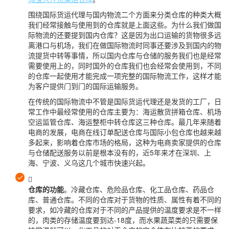
围绕国际货运代理与国内物流二个方面来分类仓库的种类大概
我们经常接触与使用到的仓库就是上面这些。为什么我们做国
际物流的还要提到国内仓库？这是因为出口运输的货物很多远
离港口与机场，我们在做国际物流时同事还要涉及到国内的物
流提货中转等事情，所以国内仓库与仓储的服务我们也是经常
需要使用上的，同时国外的仓库我们也会经常会使用到，不同
的仓库一起使用才能完成一项完整的国际物流工作，这样才能
为客户提供门到门的国际运输服务。
在传统的国际物流中不管是国际货运代理还是发货的工厂，日
常工作中最经常使用的仓库主要为：海运散货拼箱仓库、机场
空运监管仓库、海运整柜中转仓库这三种仓库。最几年来随着
电商的发展，电商在线订单配送仓库与国际小包仓库也越来越
多起来，影响着仓库市场的格局，这种为电商卖家提供的仓库
与仓储配送服务以前是根本没有的，近5年来才在深圳、上
海、宁波、义乌这几个城市快速兴起。

仓库的功能
。冷藏仓库、危险品仓库、化工品仓库、药品仓
库、普通仓库。不同的仓库对于货物的性质、属性有着不同的
要求，如冷藏的仓库对于不同的产品提供的温度要求是不一样
的，肉类的存储温度要到达-18度，而水果蔬菜类的只需要保