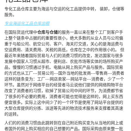
专化工品仓库主要为海运与空运的化工品提供中转， 装卸，仓储等
服务。
专业海运化工品仓库出租
在国际货运代理中
仓库与仓储
的服务一直以来在整个工厂到客户手
上整个链条中占据的的重要性很小，绝大多数的从业人员与公司偏
重于与船公司、航空公司、客户、海关打交道，关心的是海运费与
空运费用、清关费用、关税的高低，仓库在之中的作用很小的。 但
最近年来随着国际贸易与人们的消费习惯的改变，发达国家与很多
发展中国家人习惯从超市、便利店、农批市场等实体的场所购买产
品，慢慢的习惯通过手机、电脑从网上购买产品与服务。国际贸易
的方式也从工厂---贸易公司---国外当地的批发商---零售商---消费者
这样的链条变为：工厂---网店卖家---网站平台---消费者，少了一个
环节。虽然对于网络平台的经营者马云说他们提供的网络购物平台
改变了消费者的习惯，砍掉了贸易公司中间的环节，为消费都节省
了很多的不必要的费用，消费者可能也觉得是这样的，网上买东西
便宜很多。实际上这中间少了的一个环节是使用了网站平台提供的
大型仓库提供的分拣、派送等先进的物流技术服务来支撑着其高速
的运转。
人们的的消费习惯由此跳转到在自己附近购买变为从当地的网上或
者国外的网上购买相应的自己想要的产品。国际采购由原来整一批