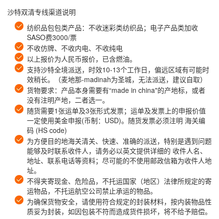
沙特双清专线渠道说明
纺织品包包类产品：不收迷彩类纺织品；电子产品类加收
SASO费3000/票
不收仿牌、不收内电、不收纯电
以上报价为人民币报价，已含燃油。
支持沙特全境派送，时效10-13个工作日，偏远区域有可能时
效稍长。（麦地那-madinah为圣城，无法派送，建议自取）
货物要求：产品本身需要有“made in china"的产地标，或者
没有注明产地，二者选一。
随货需要1张运单及3张形式发票；运单及发票上的申报价值
一定使用美金申报(币制：USD)。随货发票必须注明 海关编
码 (HS code)
为方便目的地海关清关、快速、准确的派送，特别是遇到问题
能够及时联系收件人，请务必以英文提供详细的 收件人名、
地址、联系电话等资料；尽可能的不使用邮政信箱为收件人地
址。
不得夹寄现金、危险品，不托运国家（地区）法律所规定的寄
运物品，不托运航空公司禁止承运的物品。
为确保货物安全，请使用符合规定的封装材料，按内装物品性
质妥为封装，如因包装不符而造成货件损坏，将不给予赔偿。