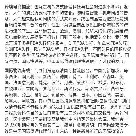
跨境电商物流
：国际贸易的方式随着科技与社会的进步不断地在发
展，人们的购买方式也在不断的变化，随时着智能手机与网络的普
及，人们越来越认可网购的方式来消费。跨国商品需要把货物发到
当地的电商平台的仓库，催生了为这些商品提供国际物流服务的跨
境物流的产生。亚马逊美国、欧洲、澳洲、加拿大的快速发展给跨
境电商物流发展提供了机遇！门到门服务，包括清关交税，我们因
此开通了多条FBA头程运输服务，美国FBA头程，加拿大FBA头程，
澳洲FBA头程，欧洲FBA头程，日本FBA头程。不同的目的国相应提
供不同的多 种国际运输渠道给客户选择，如国际海运拼箱到门，国
际空运，国际快递等，中国国际货运代理快速跟上了时代的发展。
国际物流专线
：门到门海运双清国际物流服务，中国到新加坡、马
来西亚、澳大利亚、新西兰、德国、荷兰、比利时、卢森堡、英
国、法国意大利、捷克、波兰、丹麦、爱沙尼亚、希腊、匈牙利、
拉脱维亚、立陶宛、罗马尼亚、斯洛伐克、斯洛文尼亚、西班牙、
奥地利、芬兰、爱尔兰、葡萄牙、瑞典、日本、中国台湾、美国、
加拿大、阿联酋。其中包括国际海运散货拼箱/国际空运/铁路门到门
双清包税与不包税服务. 解决出中国供应商没有出口权，提供不了出
口报关资料与目的国进口商没有进口公司不能进口交税等一系列问
题。这个渠道只需要把货交到我们中国指定的集运仓库，我们会一
站式送到相应目的国你家门口。简单！收费透明！国际物流双清专
线是中国国际货运代理创造出来的一种最新最流行的国际物流方