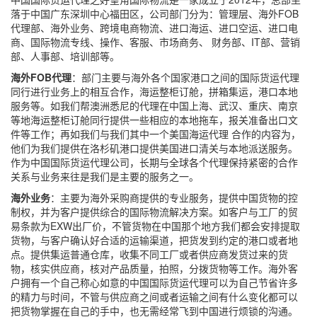
落于中国广东深圳中心福田区，公司部门分为：管理层、海外FOB
代理部、海外业务、跨境电商物流、进口海运、进口空运、进口电
商、国际物流专线、操作、客服、市场商务、 财务部、IT部、营销
部、人事部、培训部等。
海外FOB代理
：部门主要与海外各个国家港口之间的国际货运代理
同行进行业务上的相互合作，海运整柜订舱，拼箱集运，港口本地
服务等。如我们帮澳洲悉尼的代理在中国上海、武汉、重庆、南京
等地海运整柜订舱同行提供一些相应的本地拖车，报关准备出口文
件等工作；再如我们与我们其中一个美国海运代理 合作的内容为，
他们为我们提供在洛杉矶港口提供美国进口清关与本地派送服务。
作为中国国际货运代理公司，长期与全球各个代理保持紧密的合作
关系与业务来往是我们是主要的服务之一。
海外业务
：主要为海外采购商提供的专业服务，提供中国货物的控
制权，并为客户提供综合的国际物流解决方案。如客户与工厂的贸
易条款为EXW出厂价，不管货物在中国那个地方我们都会安排提取
货物，与客户确认好合适的运输渠道，把货发到约定的港口或者地
点。提供集运普通仓库，收集不同工厂或者供应商发货过来的货
物，核实供应商，核对产品质量，拍照，分拨货物等工作。海外客
户拥有一个自己称心如意的中国国际货运代理可以为自己节省许多
的精力与时间，不管与供应商之间或者运输之间有什么变化都可以
把货物掌握在自己的手中，也无需经常飞到中国进行烦锁的沟通。