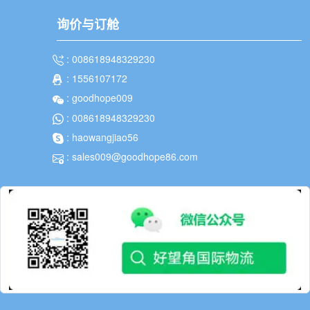
询价与订舱
: 008618948329230
: 1556107172
: goodhope009
: 008618948329230
: haowangjiao56
: sales009@goodhope86.com