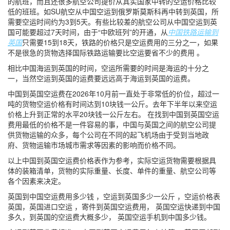
的航班，而且还很多航空公司提价从其实国家中转的空运价格比较
低的班班。如SU航空从中国空运到俄罗斯莫斯科再中转到英国，所
需要空运时间约为3到5天。有些比较差的航空公司从中国空运到英
国可能要超过7天时间，由于“中欧班列”的开通，从
中国铁路运输到
英国
只需要15到18天，铁路的价格只是空运费用的三分之一，如果
不是很急的货物选择国际铁路运输要比空运要省不少的费用 。
相比中国海运到英国的时间，空运所需要的时间是海运的十分之
一，当然空运到英国的运费要远远高于海运到英国的运费。
中国到英国空运费在2026年10月前一直处于非常低的价位，超过一
吨的货物空运价格有时间达到10块钱一公斤。去年下半年以来空运
价格上升到正常的水平20块钱一公斤左右。 在找到中国到英国空运
费用最低的价格不是一件容易的事，中国与英国之间的航空公司提
供货物运输的众多，每个公司在不同的起飞机场由于受到当地政
府、货物运输市场城市需求等因素的影响而价格不同。
以上中国到英国空运费价格表作为参考，实际空运货物需要根据具
体的装箱清单，货物的实际重量、长度、单件的重量、航空公司等
各个因素来决定。
英国到中国空运费用多少钱 ，空运到英国多少一公斤 ，空运价格表
英国，英国进口空运 ，寄件到英国空运费用， 英国空运快递到中国
多久，到英国的空运费大概多少， 英国空运手机到中国多少钱。