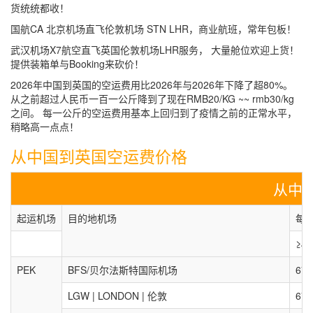
货统统都收！
国航CA 北京机场直飞伦敦机场 STN LHR，商业航班，常年包板！
武汉机场X7航空直飞英国伦敦机场LHR服务， 大量舱位欢迎上货！
提供装箱单与Booking来砍价！
2026年中国到英国的空运费用比2026年与2026年下降了超80%。
从之前超过人民币一百一公斤降到了现在RMB20/KG ~~ rmb30/kg
之间。 每一公斤的空运费用基本上回归到了疫情之前的正常水平，
稍略高一点点！
从中国到英国空运费价格
从中
起运机场
目的地机场
每公
≥45
PEK
BFS/贝尔法斯特国际机场
67.
LGW | LONDON | 伦敦
67.