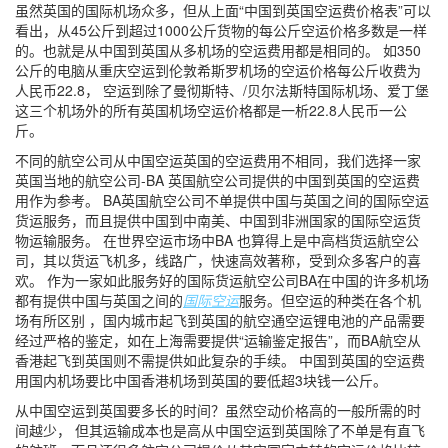
虽然英国的国际机场众多，但从上面“中国到英国空运费价格表”可以
看出，从45公斤到超过1000公斤货物的每公斤空运价格多数是一样
的。也就是从中国到英国从多机场的空运费用都是相同的。 如350
公斤的电脑从重庆空运到伦敦希斯罗机场的空运价格每公斤收费为
人民币22.8， 空运到除了曼彻斯特、/贝尔法斯特国际机场、爱丁堡
这三个机场外的所有英国机场空运价格都是一析22.8人民币一公
斤。
不同的航空公司从中国空运英国的空运费用不相同，我们选择一家
英国当地的航空公司-BA 英国航空公司提供的中国到英国的空运费
用作为参考。 BA英国航空公司不单提供中国与英国之间的国际空运
货运服务，而且提供中国到中南美、中国到非洲国家的国际空运货
物运输服务。 在世界空运市场中BA 也算得上是中高档货运航空公
司，其以货运飞机多，线路广，快速高效著称，受到众多客户的喜
欢。 作为一家如此服务好的国际货运航空公司BA在中国的许多机场
都有提供中国与英国之间的
国际空运
服务。但空运的种类在各个机
场有所区别 ，国内城市起飞到英国的航空通空运锂电池的产品需要
经过严格的鉴定，如在上海需要提供“运输鉴定报告”，而BA航空从
香港起飞到英国则不需提供如此复杂的手续。 中国到英国的空运费
用国内机场要比中国香港机场到英国的要低超3块钱一公斤。
从中国空运到英国要多长的时间？虽然空动价格高的一般所需的时
间越少， 但其运输成本也是高从中国空运到英国除了不单是有直飞