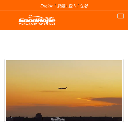
English
/
繁體
/
登入
/
注册