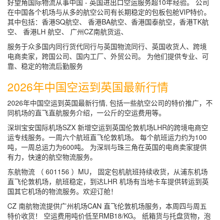
好望角国际物流从事中国 - 英国进出口空运服务超10年经验。 公司
在中国各个机场与从多的航空公司有长期稳定的包板包舱VIP特价。
其中包括：香港SQ航空、 香港BA航空、香港国泰航空，香港TK航
空、 香港LH 航空、 广州CZ南航货运、
服务于众多国内同行货代同行与英国物流同行、英国收货人、跨境
电商卖家，跨国公司、国内工厂、外贸公司。 为他们提供专业、可
靠、稳定的物流后勤服务
2026年中国空运到英国最新行情
2026年中国空运到英国最新行情, 包括一些航空公司的特价推广，不
同机场的直飞直航服务介绍，一公斤的空运费用等。
深圳宝安国际机场SZX 新增空运到英国伦敦机场LHR的跨境电商空
运专线服务。一周六个航班直飞伦敦机场。 每个航班运力约为100
吨，一周总运力为600吨。 为深圳与珠三角在英国的电商卖家提供
有力，快速的航空物流服务。
东航物流 （ 601156 ）MU， 固定包机航班持续收货，从浦东机场
直飞伦敦机场，航班稳定，到达LHR 机场有当地卡车提供转运到英
国其它机场的物流服务。欢迎订舱！
CZ 南航物流提供广州机场CAN 直飞伦敦机场服务，本周四与周五
特价收货！ 空运费用吨价低至RMB18/KG。 纸箱货与托盘货物，泡