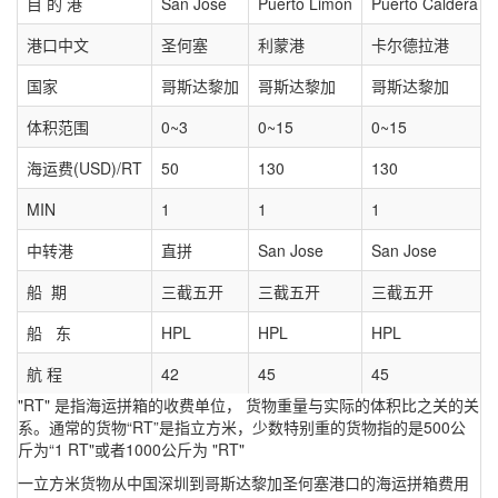
目 的 港
San Jose
Puerto Limon
Puerto Caldera
港口中文
圣何塞
利蒙港
卡尔德拉港
国家
哥斯达黎加
哥斯达黎加
哥斯达黎加
体积范围
0~3
0~15
0~15
海运费(USD)/RT
50
130
130
MIN
1
1
1
中转港
直拼
San Jose
San Jose
船 期
三截五开
三截五开
三截五开
船 东
HPL
HPL
HPL
航 程
42
45
45
"RT" 是指海运拼箱的收费单位， 货物重量与实际的体积比之关的关
系。通常的货物“RT”是指立方米，少数特别重的货物指的是500公
斤为“1 RT"或者1000公斤为 "RT"
一立方米货物从中国深圳到哥斯达黎加圣何塞港口的海运拼箱费用