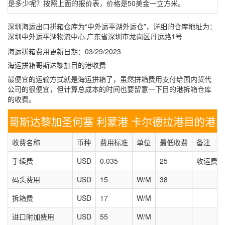
是多少呢？按照上面的报价表，价格是50美金一立方米。
深圳海运出口拼箱仓库为“中外运平湖外运仓”，详细的仓库地址为：
深圳中外运平湖物流中心,广东省深圳市龙岗区丹运路1号
海运拼箱费用更新日期：03/29/2023
海运拼箱哥斯达黎加目的港收费
最便宜的运输方式就是海运拼箱了，虽然拼箱费用支付给国内货代
公司的很便宜，但计算总成本的时间也要留意一下目的港拆箱仓库
的收费。
哥斯达黎加圣何塞 利蒙港 卡尔德拉港目的港
收费名称
币种
费用标准
单位
最低收费
备注
手续费
USD
0.035
25
收运费总
码头费用
USD
15
W/M
38
拆箱费
USD
17
W/M
进口附加费用
USD
55
W/M