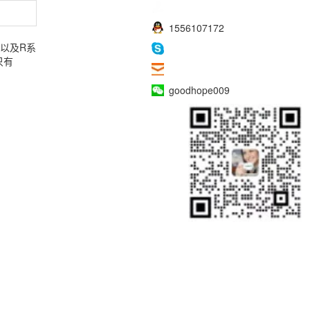
008618948329230
1556107172
0以及R系
haowangjiao56
只有
sales009@goodhope86.com
goodhope009