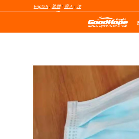
English
/
繁體
/
登入
/
注
册