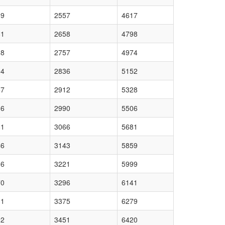
89
2557
4617
61
2658
4798
28
2757
4974
94
2836
5152
57
2912
5328
16
2990
5506
81
3066
5681
46
3143
5859
06
3221
5999
70
3296
6141
31
3375
6279
92
3451
6420