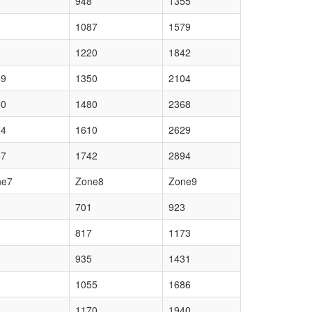
8
948
1355
0
1087
1579
1
1220
1842
39
1350
2104
50
1480
2368
54
1610
2629
57
1742
2894
ne7
Zone8
Zone9
8
701
923
3
817
1173
1
935
1431
0
1055
1686
3
1170
1940