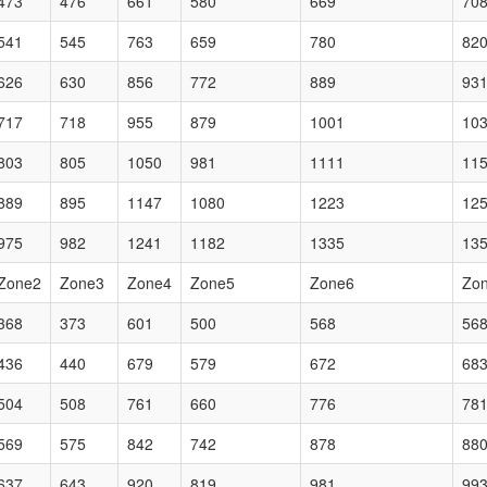
473
476
661
580
669
70
541
545
763
659
780
82
626
630
856
772
889
93
717
718
955
879
1001
10
803
805
1050
981
1111
11
889
895
1147
1080
1223
12
975
982
1241
1182
1335
13
Zone2
Zone3
Zone4
Zone5
Zone6
Zo
368
373
601
500
568
56
436
440
679
579
672
68
504
508
761
660
776
78
569
575
842
742
878
88
637
643
920
819
981
99