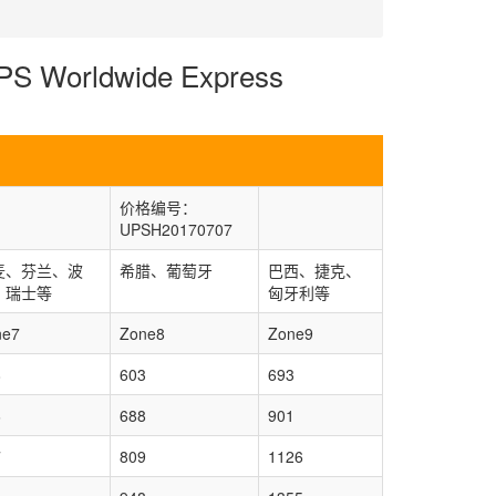
rldwide Express
价格编号：
UPSH20170707
麦、芬兰、波
希腊、葡萄牙
巴西、捷克、
、瑞士等
匈牙利等
ne7
Zone8
Zone9
8
603
693
6
688
901
7
809
1126