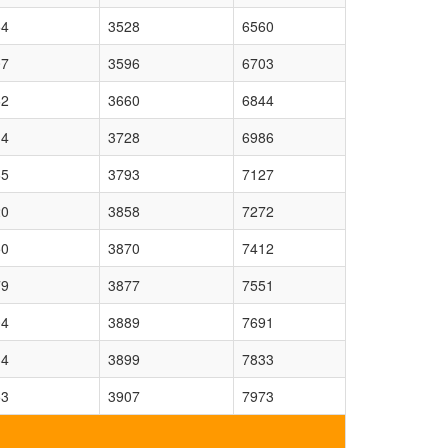
54
3528
6560
07
3596
6703
62
3660
6844
14
3728
6986
65
3793
7127
20
3858
7272
50
3870
7412
79
3877
7551
04
3889
7691
34
3899
7833
53
3907
7973