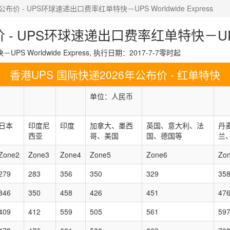
公布价 - UPS环球速递出口费率红单特快－UPS Worldwide Express
- UPS环球速递出口费率红单特快－UPS Wo
 Worldwide Express, 执行日期：2017-7-7零时起
香港UPS 国际快递2026年公布价 - 红单特快
单位：人民币
日本
印度尼
印度
加拿大、墨西
英国、意大利、法
丹
西亚
哥、美国
国、德国等
兰
Zone2
Zone3
Zone4
Zone5
Zone6
Zo
279
283
356
350
329
35
346
350
458
426
451
47
409
412
559
505
561
59