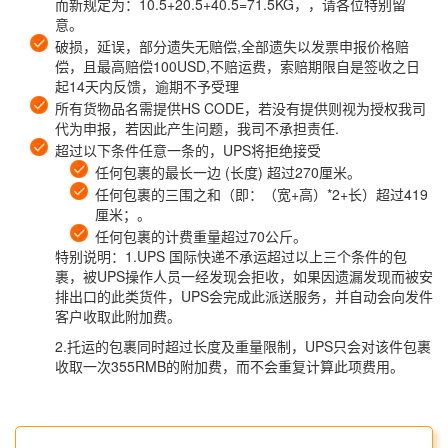
而新规定为：10.5+20.5+40.5=71.5KG，，请各位特别留
意。
破损，延误，部分遗失无赔偿,全部遗失以发票申报价格赔
偿，且最高赔偿100USD,不赔运费，索赔期限自是签收之日
起14天内反馈，逾期不予受理
所有货物品名需提供HS CODE，若没有提供则视为授权我司
代为申报，若因此产生问题，我司不承担责任.
超过以下条件任意一条的，UPS将拒绝接受
任何包裹的最长一边 (长度) 超过270厘米。
任何包裹的三围之和（即：（宽+高）*2+长）超过419
厘米；。
任何包裹的计费重量超过70公斤。
特别说明：1.UPS 国际快递不承运超过以上三个条件的包
裹，被UPS操作人员一经发现会拒收，如果因遗漏发现而被安
排出口的此类货件，UPS会完成此派送服务，并自动会向发件
客户收取此附加费。
2.托运的包裹同时超过长度及重量限制，UPS只会对该件包裹
收取一次355RMB的附加费，而不会重复计算此项费用。