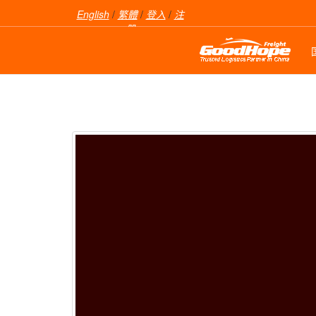
English
/
繁體
/
登入
/
注
册