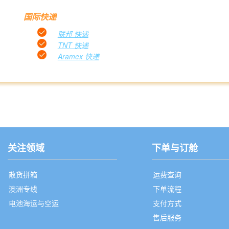
国际快递
联邦 快递
TNT 快递
Aramex 快递
关注领域
下单与订舱
散货拼箱
运费查询
澳洲专线
下单流程
电池海运与空运
支付方式
售后服务