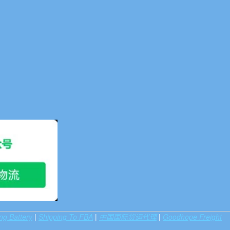
ng Battery
|
Shipping To FBA
|
中国国际货运代理
|
Goodhope Freight