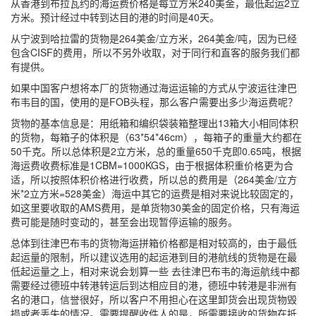
从香港到布拉瓦约的海运费价格是每立方米240美金，最低起运2立
方米。预计经过中转到达目的港的时间是40天。
从宁波到哈拉雷的货物是264美金/立方米，264美金/吨，因为已经
包含CISF的费用，所以不另外收取，对于同行和直客的服务我们都
有提供。
如果中国客户想将本厂的货物通过海运运输的方式从宁波运往津巴
布韦目的国，使用的是FOB头程，那么客户需要出多少海运费呢？
货物的基本信息是：用纸箱和编织袋装箱整理出13箱大小相同体积
的货物，每箱子的体积是（63*54*46cm），每箱子的重量大约都在
50千克。所以总体积是2立方米，总的重量650千克即0.65吨，根据
海运费收费标准是1CBM=1000KGS，由于根据体积重价格更为合
适，所以按照体积价格进行收费，所以总的费用是（264美金/立方
米*2立方米=528美金）海运中其它的运费是相对来说比较固定的，
如这里要收取的AMS费用，是单货物30美金的固定价格，只有海运
费可能是随时变动的，甚至会出现暂停运输的服务。
总体到往津巴布韦的货物海运拼箱价格都是相对较高的，由于最低
起运量的限制，所以建议选用的起运港到目的港航线的货物是在最
低起运量之上，相对来说会划算一些 去往津巴布韦的海运航线中都
需要经过德班中转港转运后到达相应目的港，德班中转港是非洲有
名的港口，信誉很好，所以客户不用担心在这里卸货会出现货物毁
损或者丢失的情况。需要提醒收件人的是，所需要接收的货物在抵