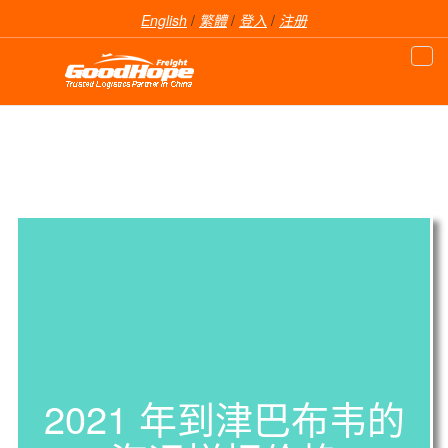
English
/
繁體
/
登入
/
注册
2021 年到津巴布韦的