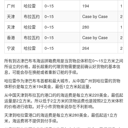
广州
哈拉雷
0~15
194
1
天津
布拉瓦约
0~15
Case by Case
2
天津
哈拉雷
0~15
280
1
香港
布拉瓦约
0~15
Case by Case
2
宁波
哈拉雷
0~15
264
2
所有到达津巴布韦海运拼箱费用是当货物总体积在0～15立方米之间
所设立的价格，超长超重的代理货物需要提前确认好货物的基本信
息，可能会存在换舱或者重新订舱的手续。
哈拉雷作为津巴布韦首都和最大城市，从中国广州到哈拉雷的货物
体积价是每立方米194美金，最低1立方米起运量，
从中国天津到布拉瓦约港口的的海运费是每立方米220美金，最低起
运量是2立方米。所以低于2立方米的货物运费也是按照2立方米体积
的价格进行收取。对于小件货物来说存在不利影响。
天津到哈拉雷港口的海运费是每立方米280美金，最低起运1立方
米，海运费将不提供到付手续。