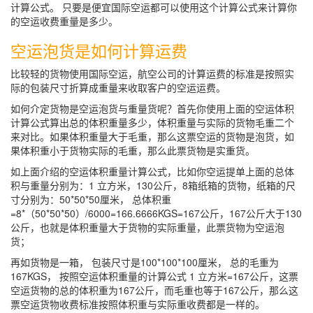
计算公式。 只要是便宜国际空运都可以使用这个计算公式来计算你
的空运收费重量是多少。
空运泡货是如何计算运费
比较轻的货物使用国际空运，航空公司的计算运费的标准是按照实
际的包装尺寸折算成重量来收取客户的空运运费。
如何介定货物是空运泡货与重量货呢？首先你使用上面的空运体积
计算公式算出总的体积重量多少，体积重量与实际的货物毛重二个
来对比。如果体积重量大于毛重，那么这票空运的货物是泡货，如
果体积重小于货物实际的毛重，那么此票货物是实重货。
如上面介绍的空运体积重量计算公式，比如你空运提单上面的总体
积与重量分别为：1 立方米，130公斤，8箱纸箱的货物，纸箱的尺
寸分别为：50*50*50厘米， 总体积重
=8*（50*50*50）/6000=166.6666KGS=167公斤，167公斤大于130
公斤，也就是体积重量大于货物的实际重量，此票货物为空运泡
货；
再如货物是一箱， 包装尺寸是100*100*100厘米， 总的毛重为
167KGS， 按照空运体积重量的计算公式 1 立方米=167公斤，这票
空运货物的总的体积重为167公斤，而毛重也等于167公斤，那么这
票空运货物收费标准按照体积重与实际重收费都是一样的。