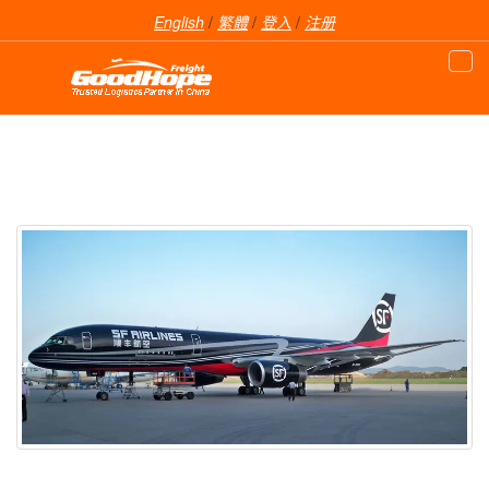
English
/
繁體
/
登入
/
注册