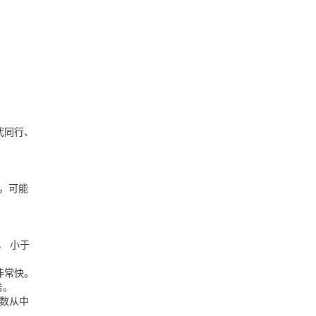
代同行、
右，可能
， 小于
，非常快。
务。
天数从中