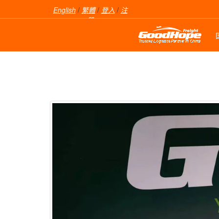
English
/
繁體
/
登入
/
注
册