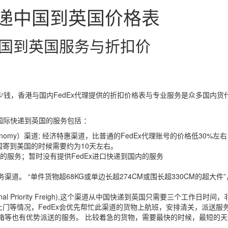
 快递中国到英国价格表
递中国到英国服务与折扣价
多少钱，香港与国内FedEx代理提供的折扣价格表与专业服务是众多国内货
x国际快递到英国的服务包括 ：
nal Economy）渠道; 经济特惠渠道，比普通的FedEx代理账号的价格低30%左
中国寄到美国的时候需要约为10天左右。
港的服务；暂时没有提供FedEx进口快递到国内的服务
服务渠道。 “单件货物超68KG或单边长超274CM或围长超330CM的超大件”
ational Priority Freigh),这个渠道从中国快递到英国只需要三个工作日时间
送上门等情况，FedEx会优先帮忙此渠道的货物上航班，安排清关，派送服
的包装木箱等也有优势派送的服务。 比较着急的货物，需要最快的时候，最短的