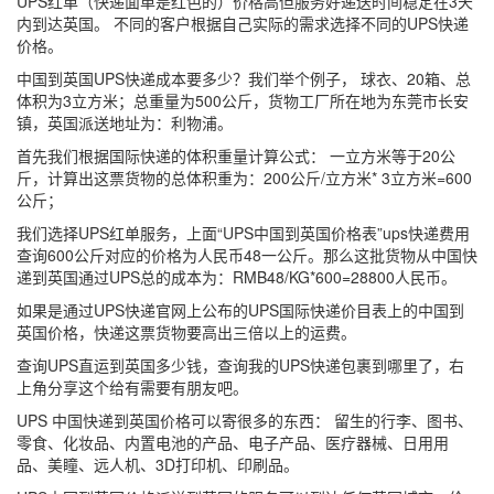
UPS红单（快递面单是红色的）价格高但服务好递送时间稳定在3天
内到达英国。 不同的客户根据自己实际的需求选择不同的UPS快递
价格。
中国到英国UPS快递成本要多少？我们举个例子， 球衣、20箱、总
体积为3立方米；总重量为500公斤，货物工厂所在地为东莞市长安
镇，英国派送地址为：利物浦。
首先我们根据国际快递的体积重量计算公式： 一立方米等于20公
斤，计算出这票货物的总体积重为：200公斤/立方米* 3立方米=600
公斤；
我们选择UPS红单服务，上面“UPS中国到英国价格表”ups快递费用
查询600公斤对应的价格为人民币48一公斤。那么这批货物从中国快
递到英国通过UPS总的成本为：RMB48/KG*600=28800人民币。
如果是通过UPS快递官网上公布的UPS国际快递价目表上的中国到
英国价格，快递这票货物要高出三倍以上的运费。
查询UPS直运到英国多少钱，查询我的UPS快递包裹到哪里了，右
上角分享这个给有需要有朋友吧。
UPS 中国快递到英国价格可以寄很多的东西： 留生的行李、图书、
零食、化妆品、内置电池的产品、电子产品、医疗器械、日用用
品、美瞳、远人机、3D打印机、印刷品。