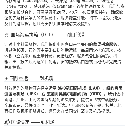
洛杉矶港（Los Angeles）、长滩港（Long Beach）、纽约港
（New York）、萨凡纳港（Savannah）的整柜运输服务。我们与多
家船东长期合作，可灵活调配20尺、40尺、40高柜集装箱，确保舱
位优先及具竞争力的海运费率。服务覆盖订舱、拖车、报关、海运
及目的港卸货，您只需安排美国本地清关及提柜。
📦 国际海运拼箱（LCL）—— 到目的港
针对中小批量货物，我们提供中国各口岸至美国的
散货拼箱服务
，
通过洛杉矶、纽约等主要港口拼箱后运抵。每周固定拼箱班次，按
体积（立方米）或重量计费，灵活经济。服务包含国内集货、拼
箱、出口报关及海运至目的港，货物抵达后由您或当地代理完成清
关和提货。
✈️ 国际空运 —— 到机场
时效优先的货物可选择空运至
洛杉矶国际机场（LAX）
、
纽约肯尼
迪国际机场（JFK）
或
芝加哥奥黑尔国际机场（ORD）
。我们依托
香港、广州、上海等国际机场的密集航班，提供直飞或中转服务，
全程跟踪，最快 3-5 个工作日抵达。空运服务涵盖订舱、报关、地
面操作及机场提货通知，您只需在美国安排清关及机场提货。
📬 国际快递 —— 到机场