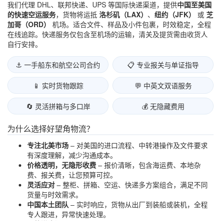
我们代理 DHL、联邦快递、UPS 等国际快递渠道，提供
中国至美国
的快速空运服务
，货物将运抵
洛杉矶（LAX）
、
纽约（JFK）
或
芝
加哥（ORD）
机场。适合文件、样品及小件包裹，时效稳定，全程
在线追踪。快递服务仅包含至机场的运输，清关及提货需由收货人
自行安排。
⚓ 一手船东和航空公司合约
📋 专业报关与单证指导
📱 实时货物跟踪
💬 中英文双语服务
🔄 灵活拼箱与多口岸
💰 无隐藏费用
为什么选择好望角物流？
专注北美市场
– 对美国的进口流程、中转港操作及文件要求
有深度理解，减少沟通成本。
价格透明，无隐形收费
– 报价清晰，包含海运费、本地杂
费、报关费，让您预算可控。
灵活应对
– 整柜、拼箱、空运、快递多方案组合，满足不同
货量与时效需求。
中国本土团队
– 实时响应，货物从出厂到装船或装机，全程
专人跟进，异常快速处理。